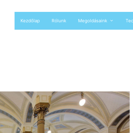
Kezdőlap
Rólunk
Megoldásaink
Tec