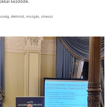
sokkal kezdődik.
szség
,
életmód
,
mozgás
,
stressz