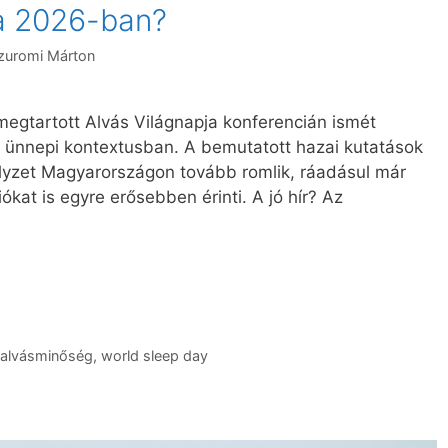
a 2026-ban?
zuromi Márton
gtartott Alvás Világnapja konferencián ismét
é ünnepi kontextusban. A bemutatott hazai kutatások
elyzet Magyarországon tovább romlik, ráadásul már
kat is egyre erősebben érinti. A jó hír? Az
alvásminőség
,
world sleep day