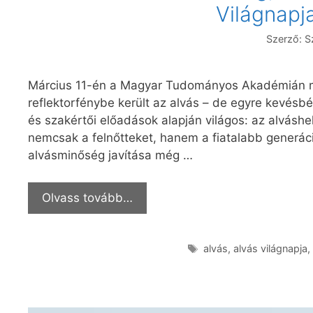
Világnapj
Szerző:
S
Március 11-én a Magyar Tudományos Akadémián me
reflektorfénybe került az alvás – de egyre kevésb
és szakértői előadások alapján világos: az alvásh
nemcsak a felnőtteket, hanem a fiatalabb generáció
alvásminőség javítása még …
Olvass tovább…
alvás
,
alvás világnapja
,