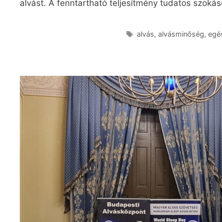
alvást. A fenntartható teljesítmény tudatos szoká
alvás
,
alvásminőség
,
egé