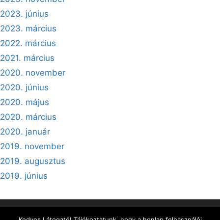
2023. június
2023. március
2022. március
2021. március
2020. november
2020. június
2020. május
2020. március
2020. január
2019. november
2019. augusztus
2019. június
Kezdőlap
Rólunk
Megoldásaink
Kedves Látogató! Tájékoztatunk, hogy a honlap felhasználói