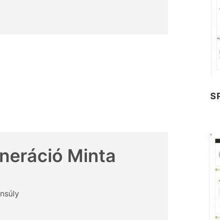
S
neráció Minta
ensúly