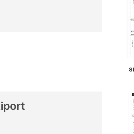
S
iport