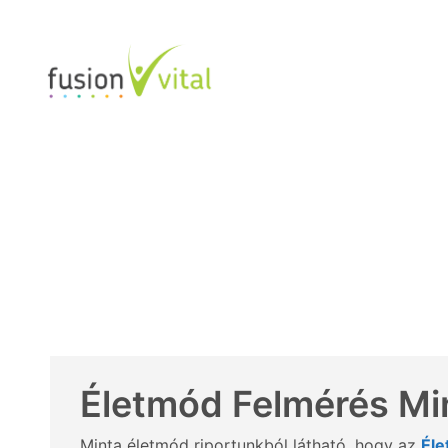
Életmód Felmérés Min
Minta életmód riportunkból látható, hogy az
Éle