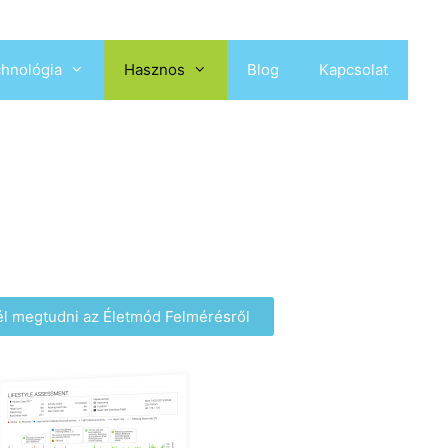
hnológia
Hasznos
Blog
Kapcsolat
nél megtudni az Életmód Felmérésről