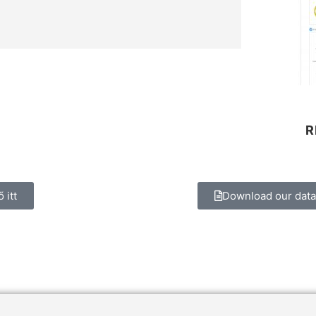
R
 itt
Download our dat