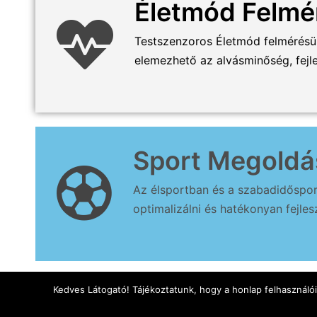
Életmód Felmé
Testszenzoros Életmód felmérésünk
elemezhető az alvásminőség, fejles
Sport Megoldá
Az élsportban és a szabadidősport
optimalizálni és hatékonyan fejlesz
Kedves Látogató! Tájékoztatunk, hogy a honlap felhasználó