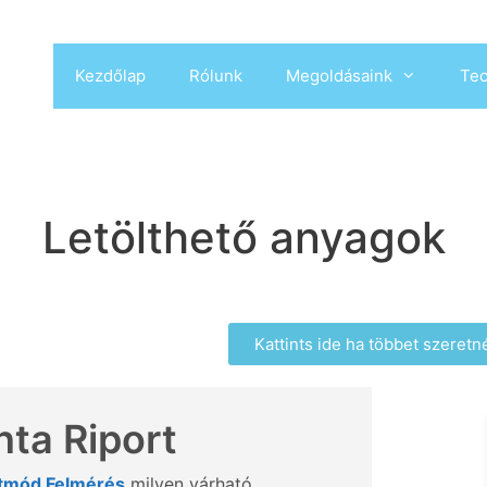
Kezdőlap
Rólunk
Megoldásaink
Tec
Letölthető anyagok
Kattints ide ha többet szeret
ta Riport
tmód Felmérés
milyen várható