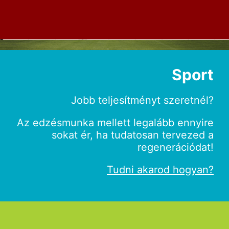
Sport
Jobb teljesítményt szeretnél?
Az edzésmunka mellett legalább ennyire
sokat ér, ha tudatosan tervezed a
regenerációdat!
Tudni akarod hogyan?