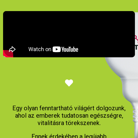
Egy olyan fenntartható világért dolgozunk,
ahol az emberek tudatosan egészségre,
vitalitásra törekszenek.
Ennek érdekében a legújabb