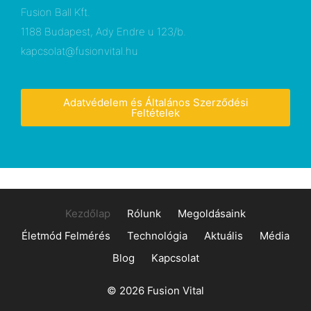
Fusion Ball Kft.
1188 Budapest, Ady Endre u 123/b.
kapcsolat@fusionvital.hu
Adatvédelem és Általános Szerződési
Feltételek
Kezdőlap
Rólunk
Megoldásaink
Életmód Felmérés
Technológia
Aktuális
Média
Blog
Kapcsolat
© 2026 Fusion Vital