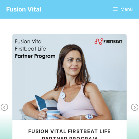
Fusion Vital
Menü
Pr
Ne
ev
xt
io
FUSION VITAL FIRSTBEAT LIFE
us
PARTNER PROGRAM