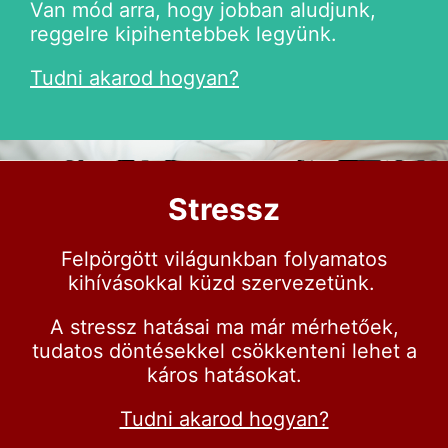
Van mód arra, hogy jobban aludjunk,
reggelre kipihentebbek legyünk.
Tudni akarod hogyan?
Stressz
Felpörgött világunkban folyamatos
kihívásokkal küzd szervezetünk.
A stressz hatásai ma már mérhetőek,
tudatos döntésekkel csökkenteni lehet a
káros hatásokat.
Tudni akarod hogyan?