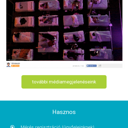
további médiamegjelenéseink
Hasznos
Mérés regisztráció (ügyfeleinknek)