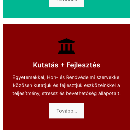
Kutatás + Fejlesztés
Egyetemekkel, Hon- és Rendvédelmi szervekkel
közösen kutatjuk és fejlesztjük eszközeinkkel a
teljesítmény, stressz és bevethetőség állapotait.
Tovább...