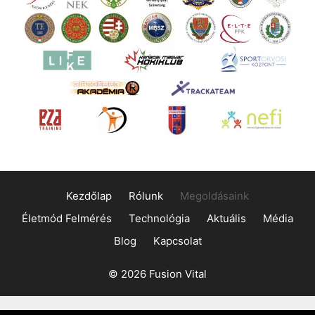
Kezdőlap
Rólunk
Megoldásaink
Életmód Felmérés
Technológia
Aktuális
Média
Blog
Kapcsolat
© 2026 Fusion Vital