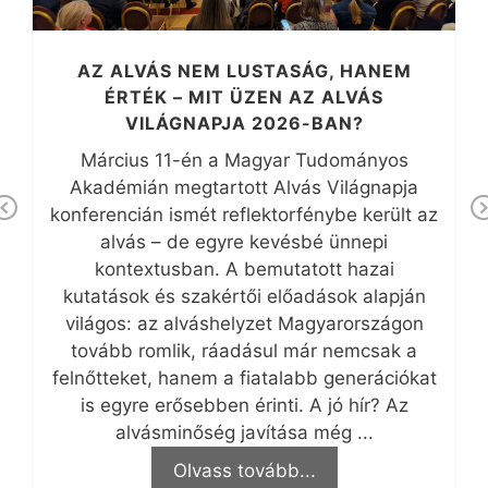
AZ ALVÁS NEM LUSTASÁG, HANEM
ÉRTÉK – MIT ÜZEN AZ ALVÁS
VILÁGNAPJA 2026-BAN?
Március 11-én a Magyar Tudományos
Akadémián megtartott Alvás Világnapja
konferencián ismét reflektorfénybe került az
Pr
N
alvás – de egyre kevésbé ünnepi
ev
x
kontextusban. A bemutatott hazai
io
kutatások és szakértői előadások alapján
us
világos: az alváshelyzet Magyarországon
tovább romlik, ráadásul már nemcsak a
felnőtteket, hanem a fiatalabb generációkat
is egyre erősebben érinti. A jó hír? Az
alvásminőség javítása még ...
Olvass tovább...