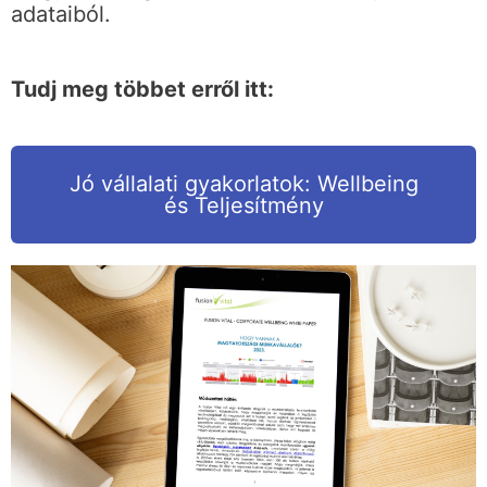
adataiból.
Tudj meg többet erről itt:
Jó vállalati gyakorlatok: Wellbeing
és Teljesítmény