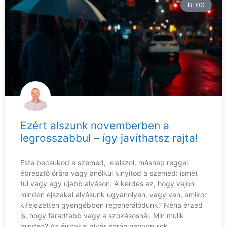
BLOG
Ezért alszunk novemberben a
legrosszabbul – így javíthatsz rajta!
Este becsukod a szemed, elalszol, másnap reggel
ébresztő órára vagy anélkül kinyitod a szemed: ismét
túl vagy egy újabb alváson. A kérdés az, hogy vajon
minden éjszakai alvásunk ugyanolyan, vagy van, amikor
kifejezetten gyengébben regenerálódunk? Néha érzed
is, hogy fáradtabb vagy a szokásosnál. Min múlik
mindez? Az éjszakai alvás során nagyon sok