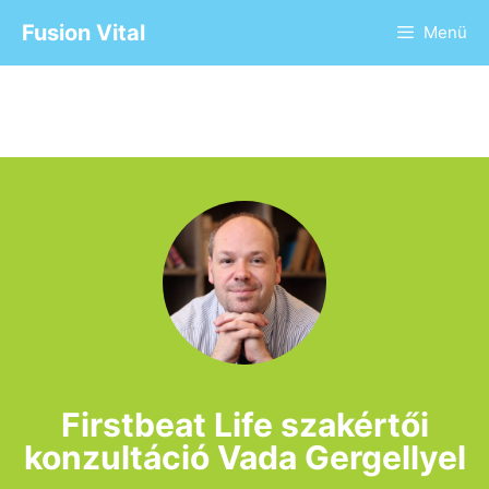
Fusion Vital
Menü
Firstbeat Life szakértői
konzultáció Vada Gergellyel