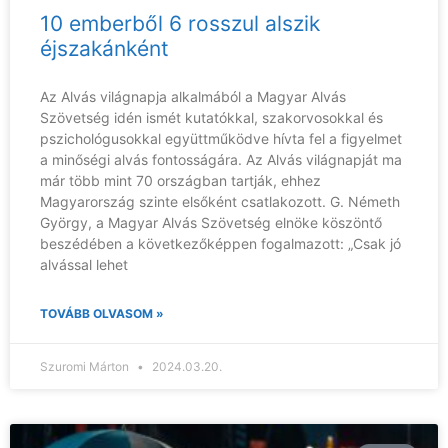
10 emberből 6 rosszul alszik
éjszakánként
Az Alvás világnapja alkalmából a Magyar Alvás
Szövetség idén ismét kutatókkal, szakorvosokkal és
pszichológusokkal együttműködve hívta fel a figyelmet
a minőségi alvás fontosságára. Az Alvás világnapját ma
már több mint 70 országban tartják, ehhez
Magyarország szinte elsőként csatlakozott. G. Németh
György, a Magyar Alvás Szövetség elnöke köszöntő
beszédében a következőképpen fogalmazott: „Csak jó
alvással lehet
TOVÁBB OLVASOM »
Szuromi Márton
2024.03.20.