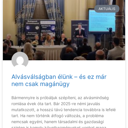
AKTUÁLIS
Alvásválságban élünk – és ez már
nem csak magánügy
Bármennyire is próbáljuk szépíteni, az alvásminőség
romlása évek óta tart. Bár 2025-re némi javulás
mutatkozott, a hosszú távú tendencia továbbra is lefelé
tart. Ha nem történik átfogó változás, a probléma
nemcsak egyéni, hanem társadalmi és gazdasági
szinten is komoly következményeket vonhat maga