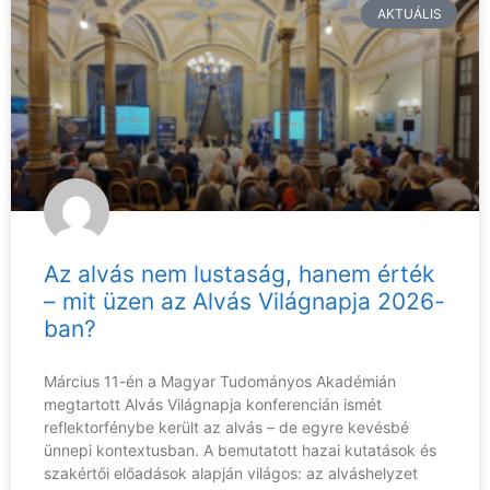
AKTUÁLIS
Az alvás nem lustaság, hanem érték
– mit üzen az Alvás Világnapja 2026-
ban?
Március 11-én a Magyar Tudományos Akadémián
megtartott Alvás Világnapja konferencián ismét
reflektorfénybe került az alvás – de egyre kevésbé
ünnepi kontextusban. A bemutatott hazai kutatások és
szakértői előadások alapján világos: az alváshelyzet