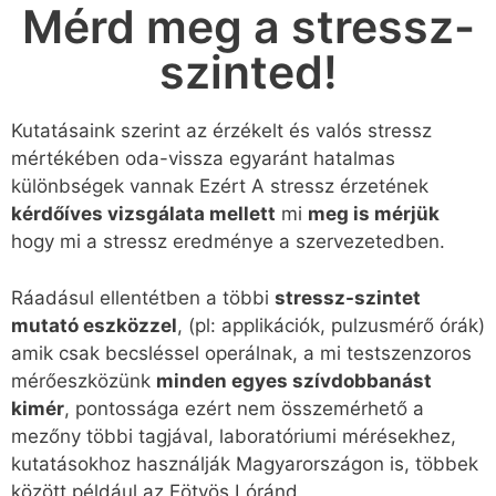
Mérd meg a stressz-
szinted!
Kutatásaink szerint az érzékelt és valós stressz
mértékében oda-vissza egyaránt hatalmas
különbségek vannak Ezért A stressz érzetének
kérdőíves vizsgálata mellett
mi
meg is mérjük
hogy mi a stressz eredménye a szervezetedben.
Ráadásul ellentétben a többi
stressz-szintet
mutató eszközzel
, (pl: applikációk, pulzusmérő órák)
amik csak becsléssel operálnak, a mi testszenzoros
mérőeszközünk
minden egyes szívdobbanást
kimér
, pontossága ezért nem összemérhető a
mezőny többi tagjával, laboratóriumi mérésekhez,
kutatásokhoz használják Magyarországon is, többek
között például az Eötvös Lóránd