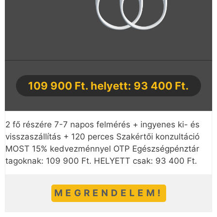
109 900 Ft. helyett: 93 400 Ft.
2 fő részére 7-7 napos felmérés + ingyenes ki- és
visszaszállítás + 120 perces Szakértői konzultáció
MOST 15% kedvezménnyel OTP Egészségpénztár
tagoknak: 109 900 Ft. HELYETT csak: 93 400 Ft.
MEGRENDELEM!