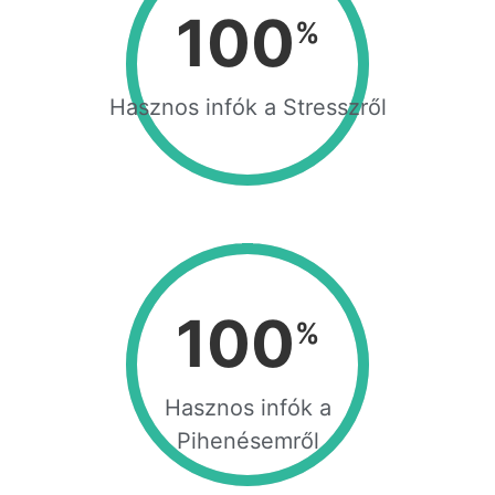
100
%
Hasznos infók a Stresszről
100
%
Hasznos infók a
Pihenésemről