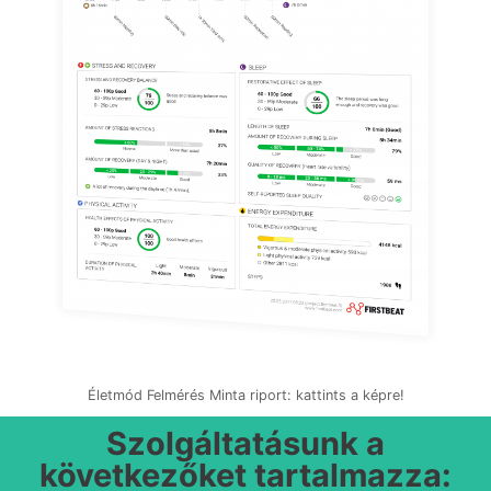
Életmód Felmérés Minta riport: kattints a képre!
Szolgáltatásunk a
következőket tartalmazza: