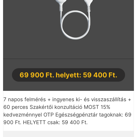
69 900 Ft. helyett: 59 400 Ft.
7 napos felmérés + ingyenes ki- és visszaszállítás +
60 perces Szakértői konzultáció MOST 15%
kedvezménnyel OTP Egészségpénztár tagoknak: 69
900 Ft. HELYETT csak: 59 400 Ft.