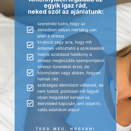
egyik igaz rád,
neked szól az ajánlatunk:
szeretnéd tudni, hogy az
életedben milyen mértékig van
jelen a stressz
kíváncsi vagy arra, hogy mit
érdemes változtatni a szokásaidon
melyik szokásod hatékony a
stressz megküzdés szempontjából
stressz-tüneteket érzel, de
bizonytalan vagy abban, hogyan
hatnak rád
szükséges életmódot váltanod, de
nem tudod, pontosan mit tegyél
olyan megoldást keresel az
életviteled kapcsán, ami objektív,
valós adatokon alapul
TUDD MEG, HOGYAN!