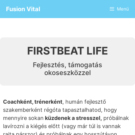
Fusion Vital
Menü
FIRSTBEAT LIFE
Fejlesztés, támogatás
okoseszközzel
Coachként, trénerként
, humán fejlesztő
szakemberként régóta tapasztalhatod, hogy
mennyire sokan
küzdenek a stresszel,
próbálnak
lavírozni a kiégés előtt (vagy már túl is vannak
rajta párszor) és próbálnak egy hosszútávon