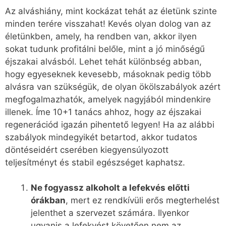
Az alváshiány, mint kockázat tehát az életünk szinte
minden terére visszahat! Kevés olyan dolog van az
életünkben, amely, ha rendben van, akkor ilyen
sokat tudunk profitálni belőle, mint a jó minőségű
éjszakai alvásból. Lehet tehát különbség abban,
hogy egyeseknek kevesebb, másoknak pedig több
alvásra van szükségük, de olyan ökölszabályok azért
megfogalmazhatók, amelyek nagyjából mindenkire
illenek. Íme 10+1 tanács ahhoz, hogy az éjszakai
regenerációd igazán pihentető legyen! Ha az alábbi
szabályok mindegyikét betartod, akkor tudatos
döntéseidért cserében kiegyensúlyozott
teljesítményt és stabil egészséget kaphatsz.
Ne fogyassz alkoholt a lefekvés előtti
órákban
, mert ez rendkívüli erős megterhelést
jelenthet a szervezet számára. Ilyenkor
ugyanis a lefekvést követően nem az