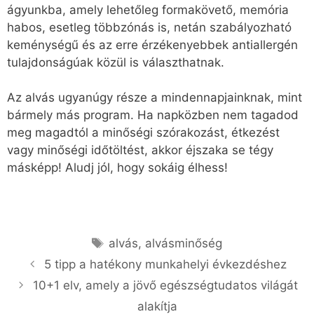
ágyunkba, amely lehetőleg formakövető, memória
habos, esetleg többzónás is, netán szabályozható
keménységű és az erre érzékenyebbek antiallergén
tulajdonságúak közül is választhatnak.
Az alvás ugyanúgy része a mindennapjainknak, mint
bármely más program. Ha napközben nem tagadod
meg magadtól a minőségi szórakozást, étkezést
vagy minőségi időtöltést, akkor éjszaka se tégy
másképp! Aludj jól, hogy sokáig élhess!
alvás
,
alvásminőség
5 tipp a hatékony munkahelyi évkezdéshez
10+1 elv, amely a jövő egészségtudatos világát
alakítja