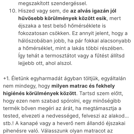
megszakított szendergéssel.
Hiszed vagy sem, de
az alvás igazán jól
hűvösebb körülmények között esik
, mert
éjszaka a test belső hőmérséklete is
fokozatosan csökken. Ez annyit jelent, hogy a
hálószobában jobb, ha pár fokkal alacsonyabb
a hőmérséklet, mint a lakás többi részében.
Így tehát a termosztátot vagy a fűtést állítsd
lejjebb ott, ahol alszol.
+1. Életünk egyharmadát ágyban töltjük, egyáltalán
nem mindegy, hogy
milyen matrac és fekhely
higiénés körülmények között
. Tartsd szem előtt,
hogy ezen nem szabad spórolni, egy minőségibb
termék bőven megéri az árát, ha megtámasztja a
tested, elvezeti a nedvességed, felveszi az alakod…
stb.! A kanapé vagy a heverő nem állandó éjszakai
pihenésre való. Válasszunk olyan matracot az