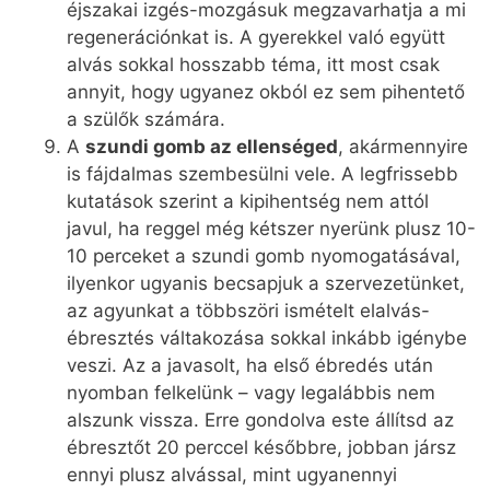
éjszakai izgés-mozgásuk megzavarhatja a mi
regenerációnkat is. A gyerekkel való együtt
alvás sokkal hosszabb téma, itt most csak
annyit, hogy ugyanez okból ez sem pihentető
a szülők számára.
A
szundi gomb az ellenséged
, akármennyire
is fájdalmas szembesülni vele. A legfrissebb
kutatások szerint a kipihentség nem attól
javul, ha reggel még kétszer nyerünk plusz 10-
10 perceket a szundi gomb nyomogatásával,
ilyenkor ugyanis becsapjuk a szervezetünket,
az agyunkat a többszöri ismételt elalvás-
ébresztés váltakozása sokkal inkább igénybe
veszi. Az a javasolt, ha első ébredés után
nyomban felkelünk – vagy legalábbis nem
alszunk vissza. Erre gondolva este állítsd az
ébresztőt 20 perccel későbbre, jobban jársz
ennyi plusz alvással, mint ugyanennyi