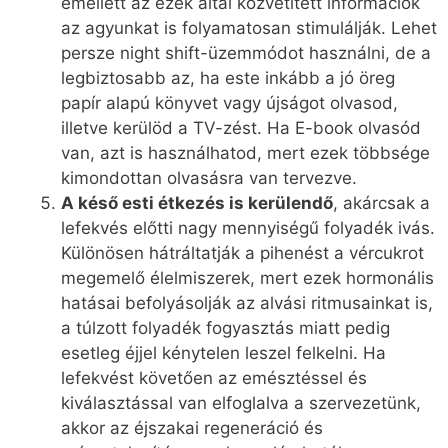
emellett az ezek által közvetített információk
az agyunkat is folyamatosan stimulálják. Lehet
persze night shift-üzemmódot használni, de a
legbiztosabb az, ha este inkább a jó öreg
papír alapú könyvet vagy újságot olvasod,
illetve kerülöd a TV-zést. Ha E-book olvasód
van, azt is használhatod, mert ezek többsége
kimondottan olvasásra van tervezve.
A késő esti étkezés is kerülendő
, akárcsak a
lefekvés előtti nagy mennyiségű folyadék ivás.
Különösen hátráltatják a pihenést a vércukrot
megemelő élelmiszerek, mert ezek hormonális
hatásai befolyásolják az alvási ritmusainkat is,
a túlzott folyadék fogyasztás miatt pedig
esetleg éjjel kénytelen leszel felkelni. Ha
lefekvést követően az emésztéssel és
kiválasztással van elfoglalva a szervezetünk,
akkor az éjszakai regeneráció és