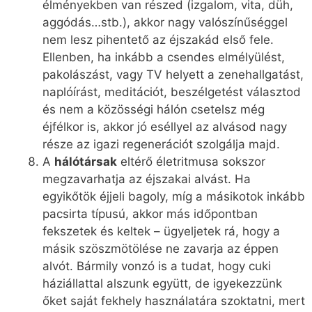
élményekben van részed (izgalom, vita, düh,
aggódás…stb.), akkor nagy valószínűséggel
nem lesz pihentető az éjszakád első fele.
Ellenben, ha inkább a csendes elmélyülést,
pakolászást, vagy TV helyett a zenehallgatást,
naplóírást, meditációt, beszélgetést választod
és nem a közösségi hálón csetelsz még
éjfélkor is, akkor jó eséllyel az alvásod nagy
része az igazi regenerációt szolgálja majd.
A
hálótársak
eltérő életritmusa sokszor
megzavarhatja az éjszakai alvást. Ha
egyikőtök éjjeli bagoly, míg a másikotok inkább
pacsirta típusú, akkor más időpontban
fekszetek és keltek – ügyeljetek rá, hogy a
másik szöszmötölése ne zavarja az éppen
alvót. Bármily vonzó is a tudat, hogy cuki
háziállattal alszunk együtt, de igyekezzünk
őket saját fekhely használatára szoktatni, mert