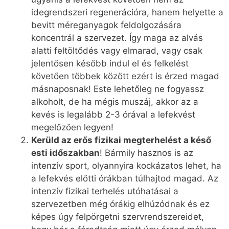
idegrendszeri regenerációra, hanem helyette a
bevitt méreganyagok feldolgozására
koncentrál a szervezet. Így maga az alvás
alatti feltöltődés vagy elmarad, vagy csak
jelentősen később indul el és felkelést
követően többek között ezért is érzed magad
másnaposnak! Este lehetőleg ne fogyassz
alkoholt, de ha mégis muszáj, akkor az a
kevés is legalább 2-3 órával a lefekvést
megelőzően legyen!
Kerüld az erős fizikai megterhelést a késő
esti időszakban
! Bármily hasznos is az
intenzív sport, olyannyira kockázatos lehet, ha
a lefekvés előtti órákban túlhajtod magad. Az
intenzív fizikai terhelés utóhatásai a
szervezetben még órákig elhúzódnak és ez
képes úgy felpörgetni szervrendszereidet,