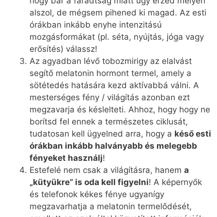
hogy bár a fáradtság miatt úgy érzed mélyen
alszol, de mégsem pihened ki magad. Az esti
órákban inkább enyhe intenzitású
mozgásformákat (pl. séta, nyújtás, jóga vagy
erősítés) válassz!
Az agyadban lévő tobozmirigy az elalvást
segítő melatonin hormont termel, amely a
sötétedés hatására kezd aktívabbá válni. A
mesterséges fény / világítás azonban ezt
megzavarja és késlelteti. Ahhoz, hogy hogy ne
borítsd fel ennek a természetes ciklusát,
tudatosan kell ügyelned arra, hogy a
késő esti
órákban inkább halványabb és melegebb
fényeket használj
!
Estefelé nem csak a világításra, hanem
a
„kütyükre” is oda kell figyelni
! A képernyők
és telefonok kékes fénye ugyanígy
megzavarhatja a melatonin termelődését,