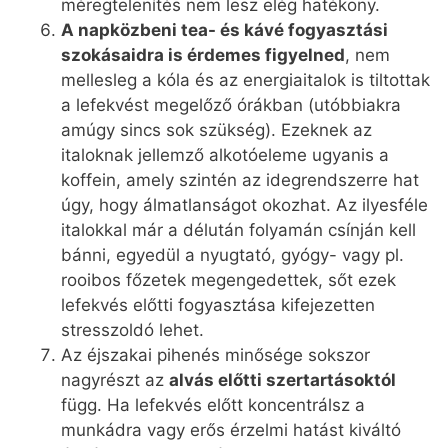
méregtelenítés nem lesz elég hatékony.
A napközbeni tea- és kávé fogyasztási
szokásaidra is érdemes figyelned
, nem
mellesleg a kóla és az energiaitalok is tiltottak
a lefekvést megelőző órákban (utóbbiakra
amúgy sincs sok szükség). Ezeknek az
italoknak jellemző alkotóeleme ugyanis a
koffein, amely szintén az idegrendszerre hat
úgy, hogy álmatlanságot okozhat. Az ilyesféle
italokkal már a délután folyamán csínján kell
bánni, egyedül a nyugtató, gyógy- vagy pl.
rooibos főzetek megengedettek, sőt ezek
lefekvés előtti fogyasztása kifejezetten
stresszoldó lehet.
Az éjszakai pihenés minősége sokszor
nagyrészt az
alvás előtti szertartásoktól
függ. Ha lefekvés előtt koncentrálsz a
munkádra vagy erős érzelmi hatást kiváltó